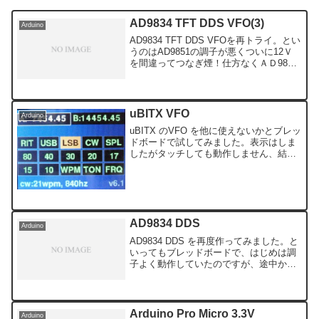
AD9834 TFT DDS VFO(3)
Arduino
AD9834 TFT DDS VFOを再トライ。とい
うのはAD9851の調子が悪くついに12Ｖ
を間違ってつなぎ煙！仕方なくＡＤ9834
をArduino nanoにつなぎ確認。IF周波数
は8.467MHz表示周波数 7.0MHz →
発振周...
uBITX VFO
Arduino
uBITX のVFO を他に使えないかとブレッ
ドボードで試してみました。表示はしま
したがタッチしても動作しません、結果
として、#define FBUTTON (A2) とあり
ますので (A2) をGND につなぎ Arduino
をUSB ...
AD9834 DDS
Arduino
AD9834 DDS を再度作ってみました。と
いってもブレッドボードで、はじめは調
子よく動作していたのですが、途中から
うんともすんとも出力が出てきません。
最近は AD9851 ばかりいじっていて、
AD9834 は久しぶりなのですが見事はず
れ...
Arduino Pro Micro 3.3V
Arduino