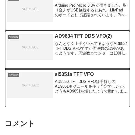
Arduino Pro Micro 3.3Vが届きました。取
り合えずUSB接続するとあれ、LilyPad
のボードとして認識されています。Pro
Micro なのに何故でしょう？ボードで
Pro Micro 3.3v を選び書き込みしたと
こ...
AD9834 TFT DDS VFO(2)
Arduino
なんとなく上手くいってるようなAD9834
TFT DDS VFOですが周波数の誤差があ
るようです。周波数カウンターは100Hz
までしか測れません。STEP10Hzでロー
タリーエンコーダーを回すと表示が不安
定です。オシロスコープを引っ張り出...
si5351a TFT VFO
Arduino
AD9850 TFT DDS VFOは手持ちの
AD9851モジュールを使う予定でしたが、
どうもAD9851を壊したようで動作しませ
ん。新しくAD9850を購入しなくては完成
しません。それならJA2GQPさんが新し
くsi5351a TFT V...
コメント