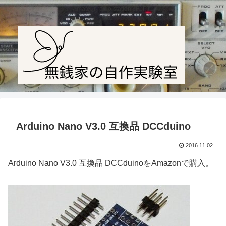
Amateur radio station JF1PTL
Arduino Nano V3.0 互換品 DCCduino
2016.11.02
Arduino Nano V3.0 互換品 DCCduinoをAmazonで購入。