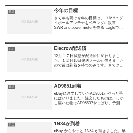
今年の目標
日記
さて年も明け今年の目標は、 ７MHｚダ
イポールアンテナをベランダに設置
SWR and power meterを作る Eagleでプ
リント基板を作る 自作品のケースを作り
かっこよく使いやすくする KN-Q7Aで
QSOをする短縮ダイポールアン...
Elecrow配送済
日記
12月１７日状態が配送済に変わりまし
た。１２月18日発送メールが届きました
ので後は到着を待つのみです。さてクリ
スマスに届くといいのですが、送料を込
みで1,530円ですから下手に自作するより
手間がかかりません。といっても、5ｃｍ
x 5ｃｍと...
AD9851到着
日記
eBayに注文していたAD9851がやっと手
にはいりました！注文したものは、しか
し届いた物はAD9850?やっぱり、予測は
していましたががっかりします。写真で
はAD9851,クロック30MHz,と間違いなく
AD9851モジュールです。ところ...
1N34が到着
日記
eBay からやっと 1N34 が届きました。早