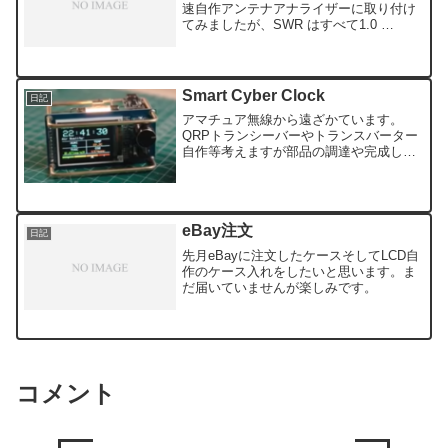
速自作アンテナアナライザーに取り付け
てみましたが、SWR はすべて1.0
〔50Ω 75Ω 100Ω 150Ω）・・・・・
テスターで調べると 順方向の抵抗
5KΩ 1N60 は順方向の抵抗 ...
Smart Cyber Clock
日記
アマチュア無線から遠ざかています。
QRPトランシーバーやトランスバーター
自作等考えますが部品の調達や完成して
も保証認定等ややこしい。そこで電子工
作・・・SmartCyber Clock SmartCyber
Clock V2中国には便利なパ...
eBay注文
日記
先月eBayに注文したケースそしてLCD自
作のケース入れをしたいと思います。ま
だ届いていませんが楽しみです。
コメント