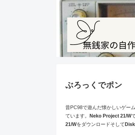
ぶろっくでポン
昔PC98で遊んだ懐かしいゲー
ています。
Neko Project 21/W
21/W
をダウンロードそして
Disk