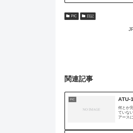
PIC
日記
J
関連記事
ATU-
PIC
何とか
ていない
アースに
ダミーロー