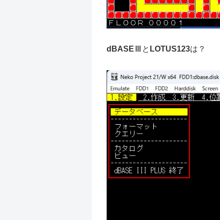
dBASEⅢ
と
LOTUS123
は？