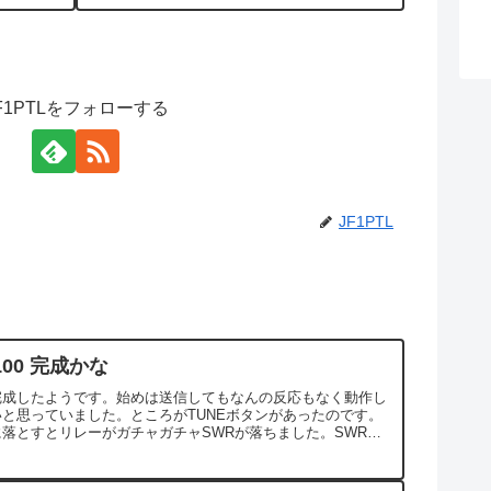
F1PTLをフォローする
JF1PTL
100 完成かな
完成したようです。始めは送信してもなんの反応もなく動作し
と思っていました。ところがTUNEボタンがあったのです。
落とすとリレーがガチャガチャSWRが落ちました。SWRは
ドで 1.04 の表示ですが 1.5 -...