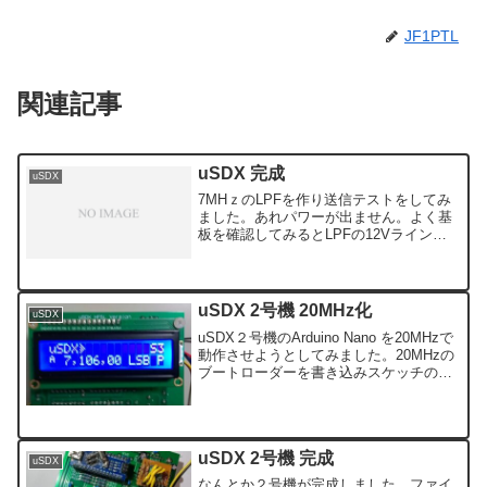
JF1PTL
関連記事
uSDX 完成
uSDX
7MHｚのLPFを作り送信テストをしてみ
ました。あれパワーが出ません。よく基
板を確認してみるとLPFの12Vラインの
はんだ付け忘れでした。はんだ付けをす
ると無事パワーが出てきました。出力は
今のところ2W弱ですがローカル局と普通
にQSOが出来...
uSDX 2号機 20MHz化
uSDX
uSDX２号機のArduino Nano を20MHzで
動作させようとしてみました。20MHzの
ブートローダーを書き込みスケッチの書
き込みが完了しましたが、受信はOKなの
ですが送信は出来ません。PTTを押して
も送信できません。表示も「P」と...
uSDX 2号機 完成
uSDX
なんとか２号機が完成しました。ファイ