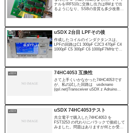
ナルをIRF510に交換し出力は8Wまで出
るようになり、SSBの音質も多少改善で
きたようです。まだSSBの音質には満足
出来ませんのでドライバー74AC00 の3ゲ
ートを2ゲートにしてみました。最後にコ
ンデ...
uSDX 2台目 LPFその後
LPF
作成したコイルのインダクタンスは、
LPFの回路はC1 300pF C2C3 470pF C4
1000pF C5 300pF C6 1000pF7MHzでは
2W弱しか出ず6MHzでパワーがでている
のでL2の巻き数を減らすと、L2 15T L...
74HC4053 互換性
uSDX
さて上手くいかなかった74HC4053です
が、私の試した回路は usdxnano
(qsl.net)Transceiver uSDX z Adruino
Nano | Klub Krótkofalowców PZK LAB-EL
HF5Lこ...
uSDX 74HC4053テスト
uSDX
共立電子で購入した74HC4053 を
FST3253 の代わりにバラックで接続して
みました。問題はありますが何とか受信
することが出来ました。現時点の問題と