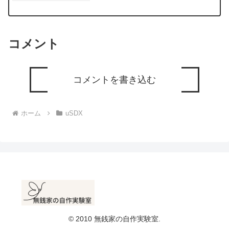
は動いたり動かなかったりそして異常発
振 74HC4053 を触ったりすると動作した
り...
コメント
コメントを書き込む
ホーム
uSDX
© 2010 無銭家の自作実験室.