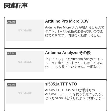
関連記事
Arduino Pro Micro 3.3V
Arduino
Arduino Pro Micro 3.3Vが届きましたので
テスト、レベル変換の必要が無いので直
結でＯＫです。問題なく動作しました。
Antenna Analyzerその後
Arduino
止まってしまったAntenna Analyzerはい
っこうに進んでいません。しばらくはん
だごてもも握っていません。一応動いて
いるようなのですがSWR検出部が出来上
がっていませんので、総合的にAntenna
Analyzerとして使えるのかは...
si5351a TFT VFO
Arduino
AD9850 TFT DDS VFOは手持ちの
AD9851モジュールを使う予定でしたが、
どうもAD9851を壊したようで動作しませ
ん。新しくAD9850を購入しなくては完成
しません。それならJA2GQPさんが新し
くsi5351a TFT V...