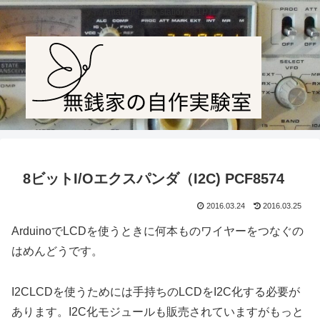
Amateur radio station JF1PTL
8ビットI/Oエクスパンダ（I2C) PCF8574
2016.03.24
2016.03.25
ArduinoでLCDを使うときに何本ものワイヤーをつなぐの
はめんどうです。
I2CLCDを使うためには手持ちのLCDをI2C化する必要が
あります。I2C化モジュールも販売されていますがもっと