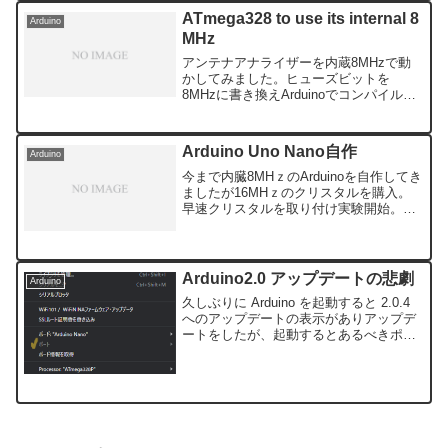
ATmega328 to use its internal 8
Arduino
MHz
アンテナアナライザーを内蔵8MHzで動
かしてみました。ヒューズビットを
8MHzに書き換えArduinoでコンパイルし
たhexファイルを書き込み動作確認をし
たところ、動いてますね、Arduino を使
わずコンパクトに作ることが出来ます。
Arduino Uno Nano自作
Arduino
今まで内臓8MHｚのArduinoを自作してき
ましたが16MHｚのクリスタルを購入。
早速クリスタルを取り付け実験開始。
NanoATmega328PヒューズEXTENDED
= 0xFDHIGH = 0xDALOW =
0xFFLOCKBIT...
Arduino2.0 アップデートの悲劇
Arduino
久しぶりに Arduino を起動すると 2.0.4
へのアップデートの表示がありアップデ
ートをしたが、起動するとあるべきポー
トの表示がありませんドライバーは
Xloader で問題なく動作しています。
Arduino では認識されていません...