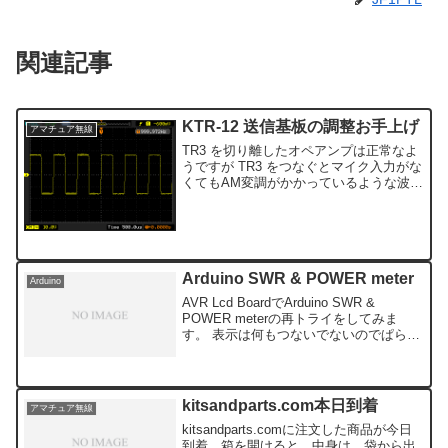
関連記事
KTR-12 送信基板の調整お手上げ
アマチュア無線
TR3 を切り離したオペアンプは正常なよ
うですが TR3 をつなぐとマイク入力がな
くてもAM変調がかかっているような波形
が出てきます。マイクボリュームを上げ
ると出力が下がるおかしな状況が発生。
１ピンの波形はゆきの研究室に確認した
ところ正常な...
Arduino SWR & POWER meter
Arduino
AVR Lcd BoardでArduino SWR &
POWER meterの再トライをしてみま
す。 表示は何もつないでないのでぱらつ
きます。でも以前よりそれらしい表示を
します。 説明をよく見ると、How to
calibrate the...
kitsandparts.com本日到着
アマチュア無線
kitsandparts.comに注文した商品が今日
到着。箱を開けると、中身は、袋から出