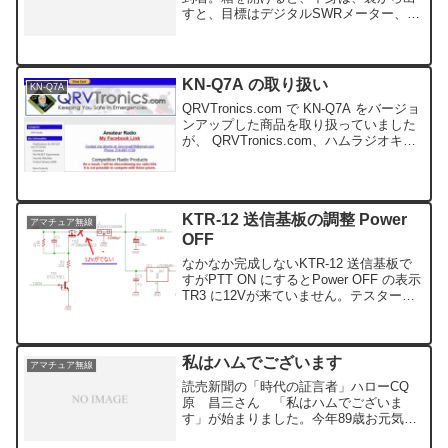
すと、目標はデジタルSWRメーター、ア
ンテナアナライザーなのですが、うまく
いくといいのですが。ところで、
ARDUINO SWR メーターの小型化をして
み...
KN-Q7A の取り扱い
KN-Q7A
QRVTronics.com で KN-Q7A をバージョ
ンアップした商品を取り扱っていました
が、 QRVTronics.com、ハムラジオキッ
ト、KN-Q7Aキット、QRPキット、CSシ
リーズキット、ALX-SSBトランシーバ
ー、SSBト...
KTR-12 送信基板の調整 Power
アマチュア無線
OFF
なかなか完成しないKTR-12 送信基板で
すがPTT ON にするとPower OFF の表示
TR3 に12Vが来ていません。テスターで
調べてみるとTR2 から12Vが出ていませ
ん。TR2 orTR1 壊れたのかもしれないの
で交換のため秋...
私はハムでございます
アマチュア無線
読売新聞の「時代の証言者」ハローCQ
原 昌三さん 「私はハムでございま
す」が始まりました。今年89歳お元気そ
うです。アマチュア無線の大先輩、新聞