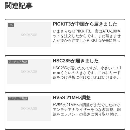
関連記事
PICKIT3が中国から届きました
PIC
いまさらなぜPIKKIT3,、実はATU-100キ
ットを注文したからです。まだ届きませ
んが後から注文したPIKKIT3が先に届き
ました。設定変更にEPROMの書き換え
が必要なので購入しました。早速MPLBA
X IPCに接続したところ認識さ...
HSC285が届きました
アマチュア無線
HSC285が届いたのですが、小さい！！1
ｍｍくらいの大きさです。これにリード
線をつけ基板に付けなければいけません
がしばらくお預けとなります。こんな感
じでピンヘッダーにはんだ付けをして差
し替えたいのですが・・・・・・・
HV5S 21MHz調整
アマチュア無線
HV5Sの21MHzの調整がまだでしたので
アンテナアナライザーをつなぎ調整。銅
線をエレメントの長さに切り取り付ける
と20.06MHz、1㎝カット21.16MHっ前後
に調整完了。あまり正確とは言えない自
作アンテナアナライザーですが本当に役