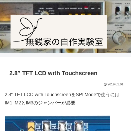
Amateur radio station JF1PTL
2.8″ TFT LCD with Touchscreen
2019.01.01
2.8″ TFT LCD with TouchscreenをSPI Modeで使うには
IM1 IM2とIM3のジャンパーが必要