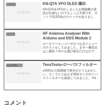
に立...
KN-Q7A VFO OLED 標示
KN-Q7A
KN-Q7AをVFOかしましたが周波数の直
読が出来ないのでちょっと不便です。ネ
ットでOLED化のスケッチがありました
ので表示部分を移植してみました。とこ
ろが、op_freq = 7100000; //set op_freq
to the m...
HF Antenna Analyser With
Arduino
Arduino and DDS Module 2
ロータリーエンコーダをつなぎメニュー
のテストをしてみました。まず一番目次
は二番目７ＭＨを選び表示だけなのでデ
ータはでたらめです。次は三番目てな具
合ですごく上手くいっているように見え
ます。あとはDDSとSWR検出部を付けれ
TenaTesta+ローパスフィルター
アマチュア無線
ば完成なのですがいつ...
si5351a の高調波で表示がどうもおかし
い。そこでとりあえず28ＭＨｚのローパ
スフィルターを追加してみました。7ＭＨ
ｚ21ＭＨｚどうもバンドごとにローパス
フィルターを用意すれば正確にＳＷＲ表
示が出来そうです。オリジナルではロー
パスフィル...
コメント