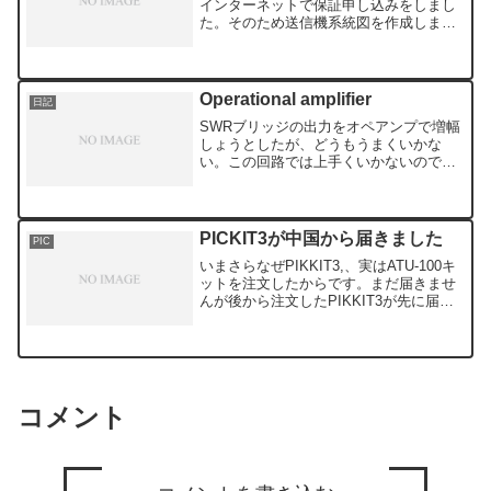
インターネットで保証申し込みをしまし
た。そのため送信機系統図を作成しまし
たが、はたしてこれでいいのかは結果待
ちとなります。いろいろ検討しましたが
uBITXを作ることにしました。ただ作る
といってもケー...
Operational amplifier
日記
SWRブリッジの出力をオペアンプで増幅
しょうとしたが、どうもうまくいかな
い。この回路では上手くいかないので
す。入力がゼロでも出力があり入力があ
っても変化がありません。こちらの回路
を使うと入力がないとゼロ、入力にあわ
せて出力が出てきます。Re...
PICKIT3が中国から届きました
PIC
いまさらなぜPIKKIT3,、実はATU-100キ
ットを注文したからです。まだ届きませ
んが後から注文したPIKKIT3が先に届き
ました。設定変更にEPROMの書き換え
が必要なので購入しました。早速MPLBA
X IPCに接続したところ認識さ...
コメント