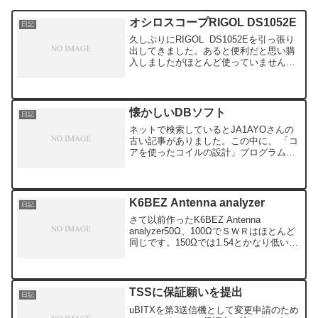
オシロスコープRIGOL DS1052E
日記
久しぶりにRIGOL DS1052Eを引っ張り
出してきました。あると便利だと思い購
入しましたがほとんど使っていません。
ファームウェアのアップデートで
100MHzに改造が出来るとのこと。一応
ファームウェアのダウンロードはしまし
たがとりあえず...
懐かしいDBソフト
日記
ネットで検索しているとJA1AYOさんの
古い記事がありました。この中に、 「コ
アを使ったコイルの設計」プログラム本
誌1990 年12 月号から1991年3 月号にか
けて「ハムのトランジスタ活用」の各種
設計プログラムを紹介しましたが、これ
に続...
K6BEZ Antenna analyzer
日記
さて以前作ったK6BEZ Antenna
analyzer50Ω、100ΩでＳＷＲはほとんど
同じです。150Ωでは1.54とかなり低い表
示です。補正方法を調べていますが未だ
に発見できません。またMODO-SWは押
しても変化はありませんし、プ...
TSSに保証願いを提出
日記
uBITXを第3送信機として変更申請のため