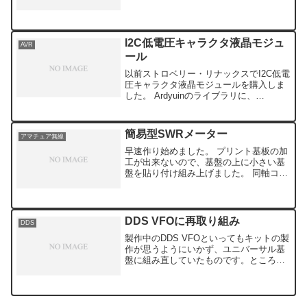
しましたが間違いはないようです。今回
は5枚の出来上がりです。到着まで日数は
かかりますが千円以下と安上がりです。
これで三種...
I2C低電圧キャラクタ液晶モジュ
AVR
ール
以前ストロベリー・リナックスでI2C低電
圧キャラクタ液晶モジュールを購入しま
した。 Ardyuinのライブラリに、
I2CLiquidCrystalライブラリというものが
出ていました。 早速ダウンロード、
ARDUINO RF power & ...
簡易型SWRメーター
アマチュア無線
早速作り始めました。 プリント基板の加
工が出来ないので、基盤の上に小さい基
盤を貼り付け組み上げました。 同軸コネ
クターの手持ちがないので直はんだ付け
でテストをしようと思います。 上手くい
けばアンテナチューナと一緒にケースに
入れ完成させます。
DDS VFOに再取り組み
DDS
製作中のDDS VFOといってもキットの製
作が思うようにいかず、ユニバーサル基
盤に組み直していたものです。ところが
ＬＣＤの配線を逆にしてしまい、直すの
がめんどくさくそのままにしていまし
た。久しぶりにＬＣＤ回りを接続し直し
てみました。ところが...