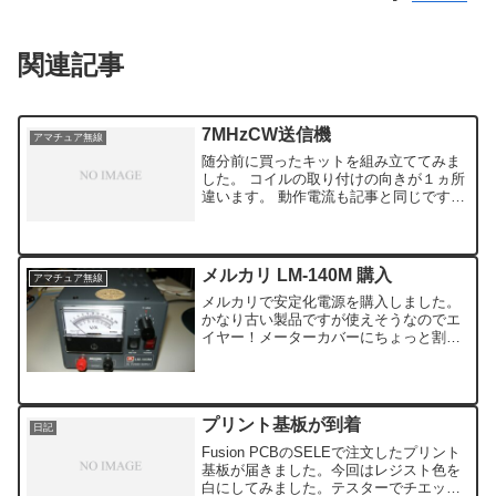
関連記事
7MHzCW送信機
アマチュア無線
随分前に買ったキットを組み立ててみま
した。 コイルの取り付けの向きが１ヵ所
違います。 動作電流も記事と同じですの
で完成とします。 といっても電話級なの
でアンテナをつなぐ訳にはいきません。
ダミーロードでテストのみとなります。
メルカリ LM-140M 購入
アマチュア無線
メルカリで安定化電源を購入しました。
かなり古い製品ですが使えそうなのでエ
イヤー！メーターカバーにちょっと割れ
がありますが美品ですし動作も問題なさ
そうです。ちょっと中を見てみました。
中身の半分以上は大きなトランスで占め
られています。特に問題は...
プリント基板が到着
日記
Fusion PCBのSELEで注文したプリント
基板が届きました。今回はレジスト色を
白にしてみました。テスターでチエック