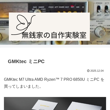
Amateur radio station JF1PTL
GMKtec ミニPC
2025.12.04
GMKtec M7 Ultra AMD Ryzen™ 7 PRO 6850U ミニPC を
買ってしまいました。