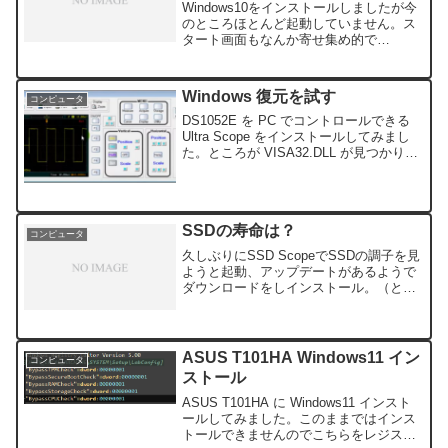
Windows10をインストールしましたが今
のところほとんど起動していません。ス
タート画面もなんか寄せ集め的で
Windows8.1のディスクトップ画面で十分
満足しています。まだWindows10の魅力
が見出せません。無駄な抵抗かと思いま
Windows 復元を試す
コンピュータ
すが...
DS1052E を PC でコントロールできる
Ultra Scope をインストールしてみまし
た。ところが VISA32.DLL が見つかりま
せん・・・起動しません。どうも NI-
VISA Runtime が古いようです。NI-​
VISA...
SSDの寿命は？
コンピュータ
久しぶりにSSD ScopeでSSDの調子を見
ようと起動、アップデートがあるようで
ダウンロードをしインストール。（とり
あえず上書き）そして起動してみると、
あれ寿命が99％・・・・・こうやって少
しずつ寿命が縮まっていくとしたら何年
もつのでしょ...
ASUS T101HA Windows11 イン
コンピュータ
ストール
ASUS T101HA に Windows11 インスト
ールしてみました。このままではインス
トールできませんのでこちらをレジスト