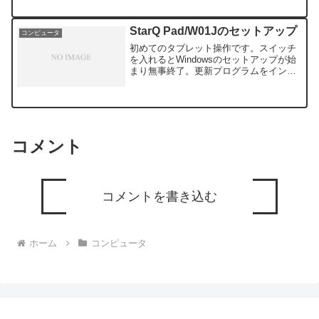
リーにインポートすることで何とかイン
ストールが完了しました。次にウィルス
バスターのインストールを始めるとメモ
StarQ Pad/W01Jのセットアップ
コンピュータ
リー...
初めてのタブレット操作です。スイッチ
を入れるとWindowsのセットアップが始
まり無事終了。更新プログラムをインス
トールしWindows8.1のセットアップが完
了しました。お次はWindous10にアップ
グレードをしょうとStarQ Pad...
コメント
コメントを書き込む
ホーム
コンピュータ