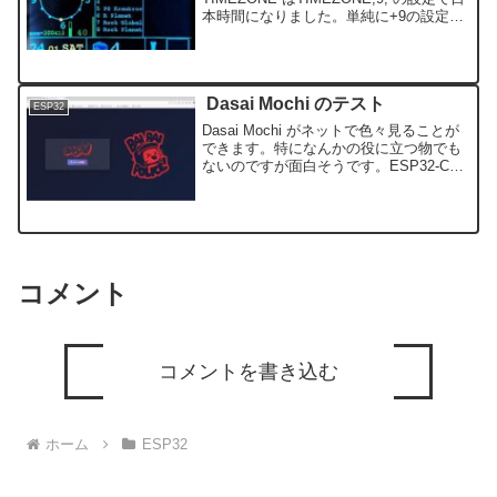
本時間になりました。単純に+9の設定を
すればいいということでした。次はイン
ターネットラジオですが回路図を見ると
G...
Dasai Mochi のテスト
ESP32
Dasai Mochi がネットで色々見ることが
できます。特になんかの役に立つ物でも
ないのですが面白そうです。ESP32-C3
で試してみました。ESP32-C3 をUSBに
接続してv4.3.2をインストールしてくだ
さいをクリックポートを選択...
コメント
コメントを書き込む
ホーム
ESP32