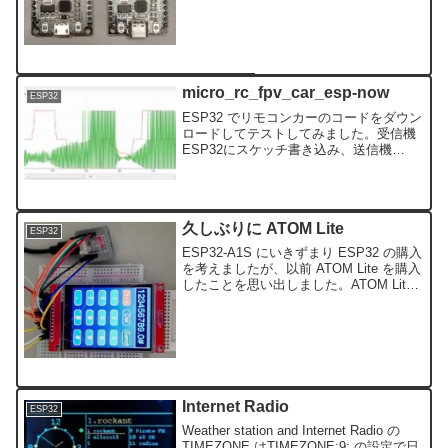
入したESP-32S NodeMCUと比べてみる
と、楽天市場でで購入したESP-...
micro_rc_fpv_car_esp-now
ESP32
ESP32 でリモコンカーのコードをダウン
ロードしてテストしてみました。受信機
ESP32にスケッチ書き込み、送信機
ESP32に受信機ESP32のMAC_Address
を追加したスケッチを書き込み。デュア
ルDCモータードライブ・サーボモータ
ー...
久しぶりに ATOM Lite
ESP32
ESP32-A1S にいきずまり ESP32 の購入
を考えましたが、以前 ATOM Lite を購入
したことを思い出しました。ATOM Lite
に TFT を接続してみました。接続PIN が
少なくなんとか接続し TFT-eSPI のサン
プ...
Internet Radio
ESP32
Weather station and Internet Radio の
TIMEZONE はTIMEZONE;9; の設定で日