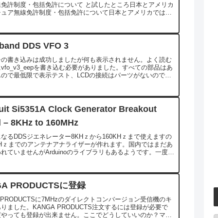
線免許制度・包括免許について と試したところ日本とアメリカ
チュア無線免許制度・包括免許について日本とアメリカでは、
ア無線の免許制度に大きな違いがあり...
-band DDS VFO 3
チの書き込みは成功しましたが何も表示されません。よく読む
vfo_v3_eepを書き込む必要がありました。すべての部品はあ
んので最低限で表示テスト、LCDの接続はパーツがないので抵
です。次は回路図を見ながら進めてい...
uit Si5351A Clock Generator Breakout
 – 8KHz to 160MHz
なるDDSジエネレーター8KHｚから160KHｚまで使えますの
MHｚまでのアンテナアナライザーが作れます。国内ではまだあ
れていませんがArduinoのライブラリもあるようです。一度試
たいパーツです。
GA PRODUCTSに登録
A PRODUCTSに7MHzのダイレクトコンバージョン受信機のキ
りました。KANGA PRODUCTS注文するには登録が必要で
度やっても登録が出来ません。ここでどうしていいのか？マウ