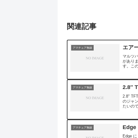
関連記事
エア
アマチュア無線
マルツ
がありま
す。このI
で、外部
2.8″ 
アマチュア無線
2.8" T
のジャン
たいの
き...
Edge
アマチュア無線
Edge