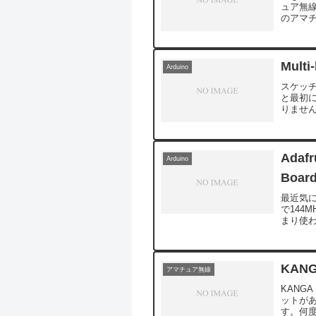
ュア無
のアマ
アマチュ
Multi
Arduino
スケッ
と最初に
りませ
抗で対応
Adafr
Arduino
Board
最近気に
で144
まり使わ
してみ
KAN
アマチュア無線
KANG
ットがあ
す。何