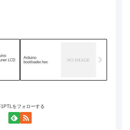
uino
Arduino
uner LCD
bootloader.hex
F1PTLをフォローする