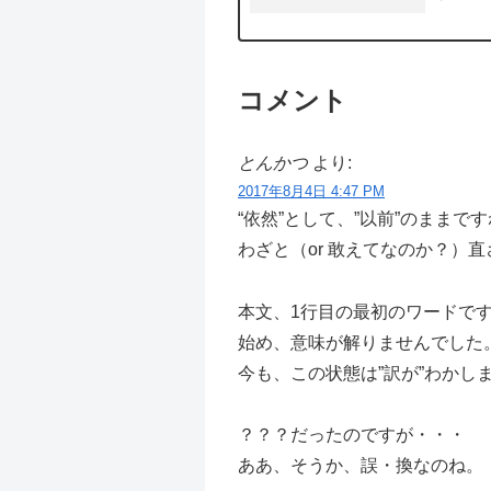
スを合わ
コメント
とんかつ
より:
2017年8月4日 4:47 PM
“依然”として、”以前”のままで
わざと（or 敢えてなのか？）
本文、1行目の最初のワードで
始め、意味が解りませんでした
今も、この状態は”訳が”わかし
？？？だったのですが・・・
ああ、そうか、誤・換なのね。