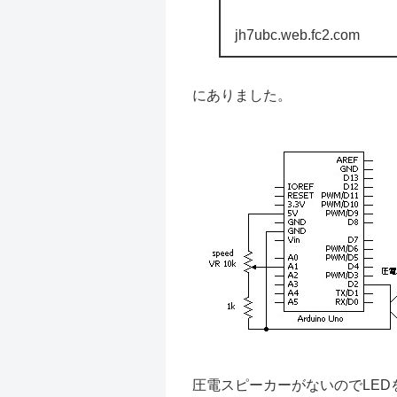
jh7ubc.web.fc2.com
にありました。
圧電スピーカーがないのでLE