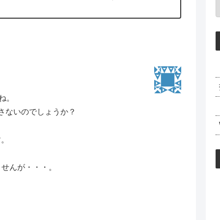
せると画僧が出てきます、左...
すね。
直さないのでしょうか？
す。
。
ませんが・・・。