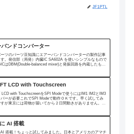
JF1PTL
ーバンドコンバーター
パーツのパーツ豆知識にエアーバンドコンバーターの製作記事
す。発信部（局発）内臓IC SA602A を使いシンプルなもので
CはDBM(Double-balanced mixer)と発振回路を内蔵したもの
部品点数...
TFT LCD with Touchscreen
FT LCD with TouchscreenをSPI Modeで使うにはIM1 IM2とIM3
パーが必要これでSPI Modeで動作ＯＫです。早く試してみ
ですが東京には荷物が届いてから２日間動きがありません。着
 に AI 搭載
 に AI 搭載！ちょっと試してみました。日本とアメリカのアマチ