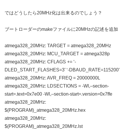
ではどうしたら20MHz化は出来るのでしょう？
ブートローダーのmakeファイルに20MHzの記述を追加
atmega328_20MHz: TARGET = atmega328_20MHz
atmega328_20MHz: MCU_TARGET = atmega328p
atmega328_20MHz: CFLAGS += ‘-
DLED_START_FLASHES=3’ ‘-DBAUD_RATE=115200’
atmega328_20MHz: AVR_FREQ = 20000000L
atmega328_20MHz: LDSECTIONS = -Wl,–section-
start=.text=0x7e00 -Wl,–section-start=.version=0x7ffe
atmega328_20MHz:
$(PROGRAM)_atmega328_20MHz.hex
atmega328_20MHz:
$(PROGRAM)_atmega328_20MHz.lst