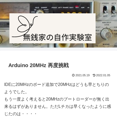
Amateur radio station JF1PTL
Arduino 20MHz 再度挑戦
2021.05.19
2022.01.05
IDEに20MHzのボード追加で20MHzはどうも早とちりの
ようでした。
もう一度よく考えると20MHzのブートローダーが無く出
来るはずがありません。ただLチカは早くなったように感
じたのは・・・・