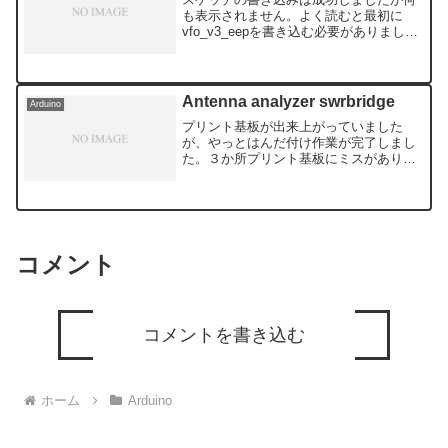
も表示されません。よく読むと最初に
vfo_v3_eepを書き込む必要がありまし
た。すべての部品はありませんので最低
限で表示テスト、LCDの接続はパーツが
ないので抵抗で対応です。次は回路図を
見ながら進めてい...
Antenna analyzer swrbridge
Arduino
プリント基板が出来上がっていました
が、やっとはんだ付け作業が完了しまし
た。３か所プリント基板にミスがありま
した。 ダイオードの向きが逆 コンデン
サーの忘れ LM358への接続ピンの間違い
ブレッドボードに接続してテスト、でも
アンテナがありませ...
コメント
コメントを書き込む
ホーム
Arduino