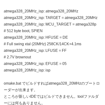
atmega328_20MHz_isp: atmega328_20MHz
atmega328_20MHz_isp: TARGET = atmega328_20MHz
atmega328_20MHz_isp: MCU_TARGET = atmega328p
# 512 byte boot, SPIEN
atmega328_20MHz_isp: HFUSE = DE
# Full swing xtal (20MHz) 258CK/14CK+4.1ms
atmega328_20MHz_isp: LFUSE = FF
# 2.7V brownout
atmega328_20MHz_isp: EFUSE = 05
atmega328_20MHz_isp: isp
omake.bat でビルドすればatmega328_20MHzのブートロ
ーダーが出来ます。
ところが新しいIDEではビルドできません。toolファルダ
ーには何もありません。