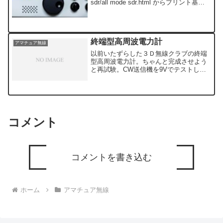
sdr/all mode sdr.html からプリント基板
を頒布していただきました。受信周波
数： 10Khzから148Mhzモ...
終端型高周波電力計
アマチュア無線
以前いたずらした３Ｄ無線クラブの終端
型高周波電力計。ちゃんと完成させよう
と再試験。CW送信機を9Vでテストして
みました。9Vで150ｍWと製作記事には
書かれています。デジタルテスター
0.015V → 150ｍWところが、TH-45
Lo 0...
コメント
コメントを書き込む
ホーム
アマチュア無線