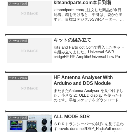
kitsandparts.com本日到着
アマチュア無線
kitsandparts.comに注文した商品が今日
到着。箱を開けると、中身は、袋から出
すと、目標はデジタルSWRメーター、ア
ンテナアナライザーなのですが、うまく
いくといいのですが。ところで、
ARDUINO SWR メーターの小型化をして
み...
キットの組み立て
アマチュア無線
Kits and Parts dot Comで購入したキット
を組み立てました。Universal SWR
bridgeHF RF AmplifieUniversal Low Pass
FilterこれにDDS発振器を組み合わせデジ
タルSWR...
HF Antenna Analyser With
アマチュア無線
Arduino and DDS Module
またまたAntenna Analyser を見つけまし
た。小さなi2c OLED display を使ったも
のです。早速スケッチをダウンロードし
てコンパイル、u8libがないのでエラー。
ライブラリーの管理で検索インストー
ル。U8GLIB_S...
ALL MODE SDR
アマチュア無線
ＳＤＲトランシーバーの試作 を見て思わ
ずtravelx.ddns.net/DSP_Radio/all mode