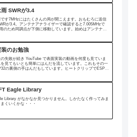
雨 SWRが3.4
です7MHzにはたくさんの局が聞こえます。おもむろに送信
WRが3.4。アンテナアナライザーで確認すると7.005MHzで
.2雨のため同調点が下側に移動しています。始めはアンテナの
思いましたがネットをみるとやは...
実装のお勉強
失敗が続き Y⁠o⁠u⁠T⁠u⁠b⁠e で表面実装の動画を何度も見ていま
れを見てもいとも簡単にはんだを流しています。これもその一
P32の裏側の手はんだもしています。ヒートクリップでESP32
して裏側からはんだ...
FT Eagle Library
Eagle Library がなかなか見つかりません。しかたなく作ってみま
うまくいくかな・・・