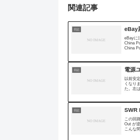
関連記事
eBa
日記
eBay
Chin
Chin
とです
電源
日記
以前安
くなり
た。左
り直付け
SWR 
日記
この回路
Out 
こんな