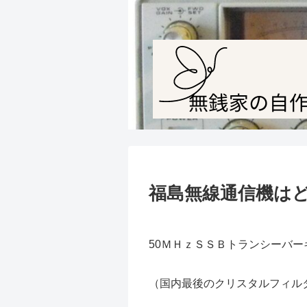
福島無線通信機は
50ＭＨｚＳＳＢトランシーバ
（国内最後のクリスタルフィル