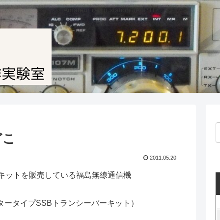
Amateur radio station JF1PTL
どこ
2011.05.20
ーキットを販売している福島無線通信機
タータイプSSBトランシーバーキット）