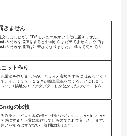
y届きません
に注文しましたが、DDSモジュールがいまだに届きません。
a Post の発送を追跡をすると中国からまだ出てません。今では
a Post の発送を追跡は出来なくなりました。eBayで初めてのこ
。
ユニット作り
定化電源を作りましたが、ちょっと実験をするにはめんどくさ
ます。そこで５Ｖ・１２Ｖの簡単電源をつくることにしまし
は５Ｖ、+接地のＡＣアダプターしかなかったのでコードを切
対応。右は１２Ｖ、ソケットに直付け対応。ケースに...
Bridgの比較
をみると、やはり私の作った回路がおかしい。RF-In と RF-
が逆？逆にすると正常に動作しているのでこれで良しとします。
間違いをするはずがないし疑問は残ります。