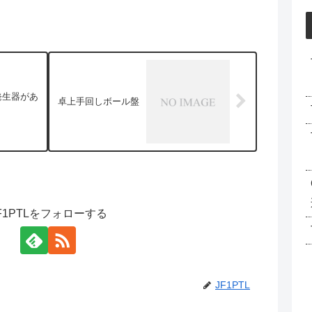
発生器があ
卓上手回しボール盤
F1PTLをフォローする
JF1PTL