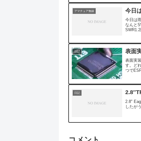
今日は
アマチュア無線
今日は雨
なんとS
SWR1
異常かと
表面
日記
表面実装の
す。ど
つでES
の固定を
2.8″T
日記
2.8" 
したが
コメント