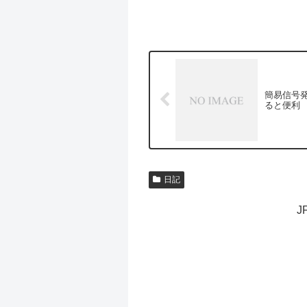
簡易信号
ると便利
日記
J