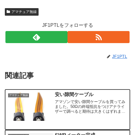
アマチュア無線
JF1PTLをフォローする
JF1PTL
関連記事
安い隙間ケーブル
アマチュア無線
アマゾンで安い隙間ケーブルを買ってみ
ました。50Ωの終端抵抗をつけアナライ
ザーで調べると期待は大きくはずれまし
たが取り合えずATU-100で７MHｚに合わ
せたアンテナとアナライザーの間に入れ
てみると7MHｚ付近でSWR1.3 何とか使
えるよ...