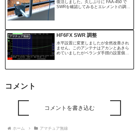
復活しました。久しぶりに FAA-450 で
SWRを確認してみるとエレメントの調整
が必要ですが今のところ7MHｚでの運用
なのでアンテナチューナーでカバーをし
ています。144MHｚはカウンターポイズ
を付けて...
HF6FX SWR 調整
アマチュア無線
水平設置に変更しましたが全然改善され
ません。このアンテナはアカンとあきら
めていましたがベランダ手摺の設置個所
を変えてみました。すると、カウンター
ポイズ無しでSWRは高いがいい感じで
す。そこで1.5ｍカウンターポイズを2本
つけてみました。今ま...
コメント
コメントを書き込む
ホーム
アマチュア無線