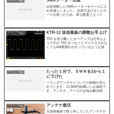
SWRメーター完成
アマチュア無線
以前実験したSWRメーターをケースに入
れ完成としました。 以前穴あけをしたケ
ースを使ったため、変な配置となってし
まいました。 ついでに、BNCケーブル作
りに挑戦。 芯線にはんだを流すと太くな
りすぎ穴に入らず一苦労。 何とかかっこ
がつきました...
KTR-12 送信基板の調整お手上げ
アマチュア無線
TR3 を切り離したオペアンプは正常なよ
うですが TR3 をつなぐとマイク入力がな
くてもAM変調がかかっているような波形
が出てきます。マイクボリュームを上げ
ると出力が下がるおかしな状況が発生。
１ピンの波形はゆきの研究室に確認した
ところ正常な...
たった１分で、ＳＷＲを2から１
アマチュア無線
に下げた
ベランダアンテナについての情報が売ら
れています。12,800円結構いいお値段で
す。アンテナ、アースのお悩み解決情報
が満載のようです。たしかに今の私に
は、すぐにでも欲しい情報です。ただ、
12,800円はチト高すぎます。
アンテナ復活
アマチュア無線
大規模修繕で取り外していたアンテナが