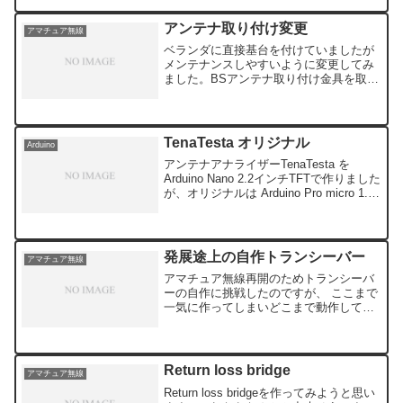
ースになりません、一番安いナイロンで
約5,000円から6,000円かかりそうです。
アンテナ取り付け変更
アマチュア無線
A...
ベランダに直接基台を付けていましたが
メンテナンスしやすいように変更してみ
ました。BSアンテナ取り付け金具を取り
付けてみました。思ったより大きな物で
したが頑丈でいいかもしれません。アン
テナの取り付け金具は取り合えず前のも
のを使いました。アンテ...
TenaTesta オリジナル
Arduino
アンテナアナライザーTenaTesta を
Arduino Nano 2.2インチTFTで作りました
が、オリジナルは Arduino Pro micro 1.8
インチTFT です。ただ不思議なことに
micro 5V を使っていますが 3....
発展途上の自作トランシーバー
アマチュア無線
アマチュア無線再開のためトランシーバ
ーの自作に挑戦したのですが、 ここまで
一気に作ってしまいどこまで動作してい
るのかさっぱりわかりません。 仕方なく
ばらしてやり直し、 マイクアンプを追加
して バラモジを試してみました。 出力
にダイオードとメ...
Return loss bridge
アマチュア無線
Return loss bridgeを作ってみようと思い