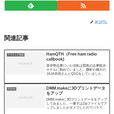
JF1PTL
関連記事
HamQTH（Free ham radio
アマチュア無線
callbook)
昔伊勢志摩にいた頃私は賢島の志摩観光
ホテルに勤めていました。隣町の鵜方の
JA2AIB局さんとQSOをしていました。
今どうしているかと思い検索HamQTHに
たどり着きました。登録はされていませ
んが健在のようでRTTY CWで現在も活
DMM.makeに3Dプリントデータ
Arduino
躍されて...
をアップ
DMM.makeに3Dプリントデータをアップ
してみました。一番下はZipファイルでア
ップしましたがダメでしたのでバラでア
ップ。３個のパーツを注文しなければケ