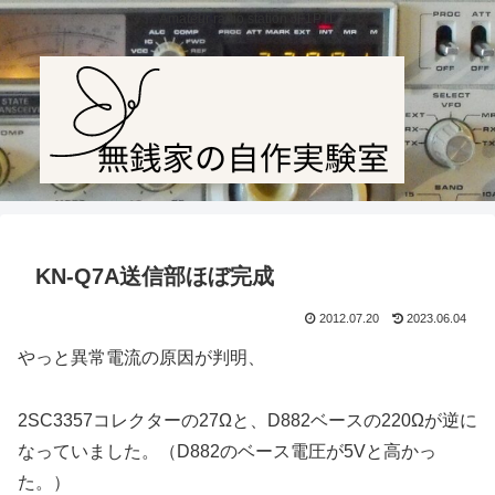
Amateur radio station JF1PTL
KN-Q7A送信部ほぼ完成
2012.07.20
2023.06.04
やっと異常電流の原因が判明、
2SC3357コレクターの27Ωと、D882ベースの220Ωが逆に
なっていました。（D882のベース電圧が5Vと高かっ
た。）