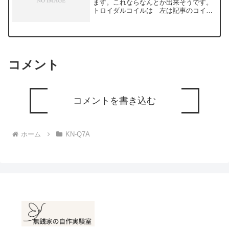
ます。これならなんとか出来そうです。
トロイダルコイルは 左は記事のコイ
ル、右は自分で巻いたコイル、なかなか
うまく巻くことが出来ません。適当なケ
ースを物色中ですが、購入したほうが早
そうで...
コメント
コメントを書き込む
ホーム
KN-Q7A