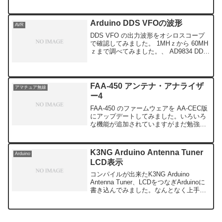
見れました。 原因は、 ダミーロード終
端のダイオードの前にプローブをつな
ぎ...
Arduino DDS VFOの波形
AVR
DDS VFO の出力波形をオシロスコープ
で確認してみました。 1MHｚから 60MH
ｚまで調べてみました。、 AD9834 DDS-
VFOを今使っています。 こちらの波形は
すごく汚いのですが、AD9851 Arduino
DDS VFO ...
FAA-450 アンテナ・アナライザ
アマチュア無線
ー4
FAA-450 のファームウェアを AA-CEC版
にアップデートしてみました。いろいろ
な機能が追加されていますがまだ勉強不
足です。テストをしているうちにケーブ
ルが短くなってしまい、これ以上短くな
るとまずいので中継ピンを付けてみまし
K3NG Arduino Antenna Tuner
Arduino
た。テスト...
LCD表示
コンパイルが出来たK3NG Arduino
Antenna Tuner、LCDをつなぎArduinoに
書き込んでみました。なんとなく上手く
いっているような感じですね。スケッチ
を印刷してみると71枚もありすごい力作
です。12C_LCD関連のス...