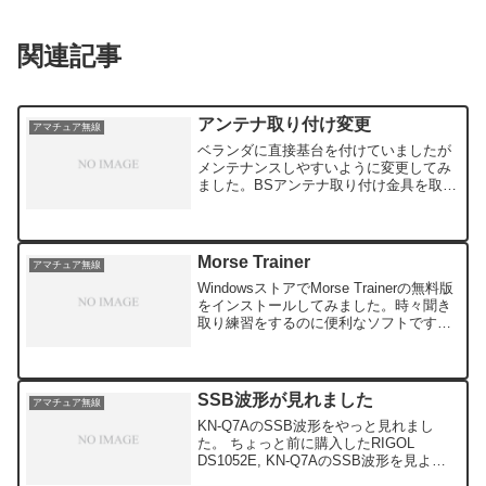
関連記事
アンテナ取り付け変更
アマチュア無線
ベランダに直接基台を付けていましたが
メンテナンスしやすいように変更してみ
ました。BSアンテナ取り付け金具を取り
付けてみました。思ったより大きな物で
したが頑丈でいいかもしれません。アン
テナの取り付け金具は取り合えず前のも
のを使いました。アンテ...
Morse Trainer
アマチュア無線
WindowsストアでMorse Trainerの無料版
をインストールしてみました。時々聞き
取り練習をするのに便利なソフトです。
にモールス符号を簡単に覚えるに表があ
りました。良く出来た表ですね。これで
ＣＷのお勉強を始めます。
SSB波形が見れました
アマチュア無線
KN-Q7AのSSB波形をやっと見れまし
た。 ちょっと前に購入したRIGOL
DS1052E, KN-Q7AのSSB波形を見よう
としましたが上手くいきません。 ついに