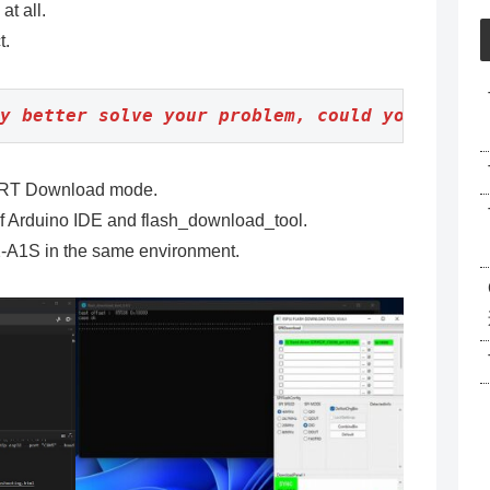
at all.
t.
ry better solve your problem, could you pls 
ART Download mode.
 of Arduino IDE and flash_download_tool.
32-A1S in the same environment.