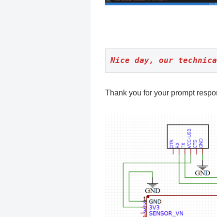
Nice day, our technica
Thank you for your prompt respon