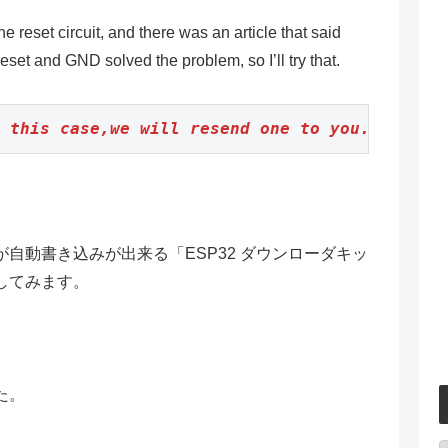
he reset circuit, and there was an article that said
set and GND solved the problem, so I’ll try that.
 this case,we will resend one to you.
自動書き込みが出来る「ESP32 ダウンローダキッ
してみます。
た。