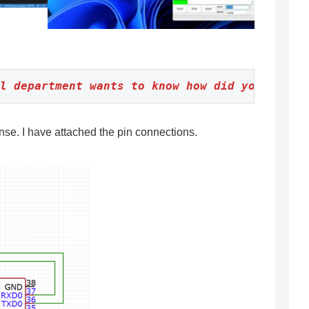
l department wants to know how did you conne
se. I have attached the pin connections.