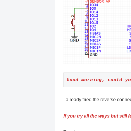
Good morning, could yo
I already tried the reverse conne
If you try all the ways but still