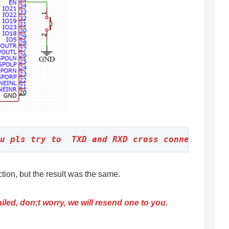
u pls try to  TXD and RXD cross connect?
ction, but the result was the same.
 failed, don;t worry, we will resend one to you.