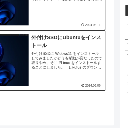
で現在は何にもありません。ソフトのイン
ストールはArduioIDE KRIT...
2024.06.11
外付けSSDにUbuntuをインス
トール
外付けSSDに Widows11 をインストール
してみましたがどうも挙動が変だったので
取りやめ。そこでLinux をインストールす
ることにしました。 1.Rufus のダウンロ
ード 2.内部SSDは念の為取り外し 3.設
定をしてスタート。A...
2024.06.06