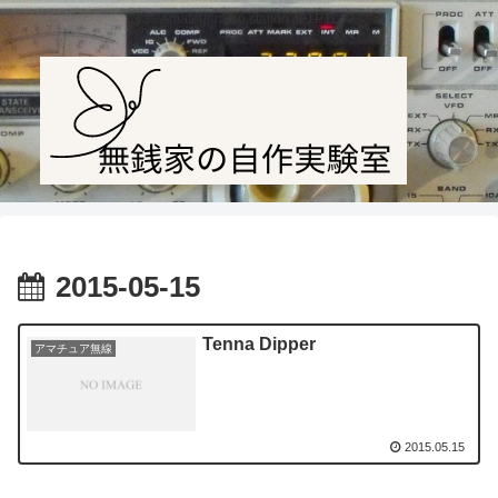
Amateur radio station JF1PTL
2015-05-15
Tenna Dipper
アマチュア無線
2015.05.15