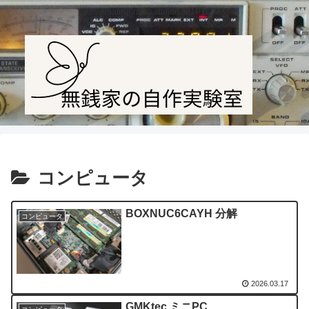
Amateur radio station JF1PTL
コンピュータ
BOXNUC6CAYH 分解
コンピュータ
2026.03.17
GMKtec ミニPC